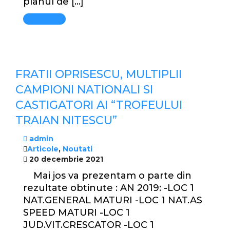
planul de […]
Mai mult
FRATII OPRISESCU, MULTIPLII
CAMPIONI NATIONALI SI
CASTIGATORI AI “TROFEULUI
TRAIAN NITESCU”
admin
Articole
,
Noutati
20 decembrie 2021
Mai jos va prezentam o parte din
rezultate obtinute : AN 2019: -LOC 1
NAT.GENERAL MATURI -LOC 1 NAT.AS
SPEED MATURI -LOC 1
JUD.VIT.CRESCATOR -LOC 1